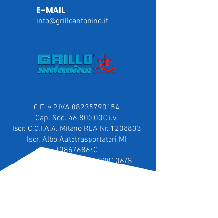
E-MAIL
info@grilloantonino.it
C.F. e P.IVA
08235790154
Cap. Soc. 46.800,00€ i.v.
Iscr. C.C.I.A.A. Milano REA Nr. 1208833
Iscr. Albo Autotrasportatori MI
T0867686/C
Iscr. Albo Smaltitori MI 000106/S