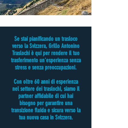
Se stai pianificando un trasloco
verso la Svizzera, Grillo Antonino
Traslochi è qui per rendere il tuo
trasferimento un'esperienza senza
stress e senza preoccupazioni.
Con oltre 60 anni di esperienza
nel settore dei traslochi, siamo il
partner affidabile di cui hai
bisogno per garantire una
transizione fluida e sicura verso la
tua nuova casa in Svizzera.