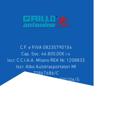
C.F. e P.IVA
08235790154
Cap. Soc. 46.800,00€ i.v.
Iscr. C.C.I.A.A. Milano REA Nr. 1208833
Iscr. Albo Autotrasportatori MI
T0867686/C
Iscr. Albo Smaltitori MI 000106/S